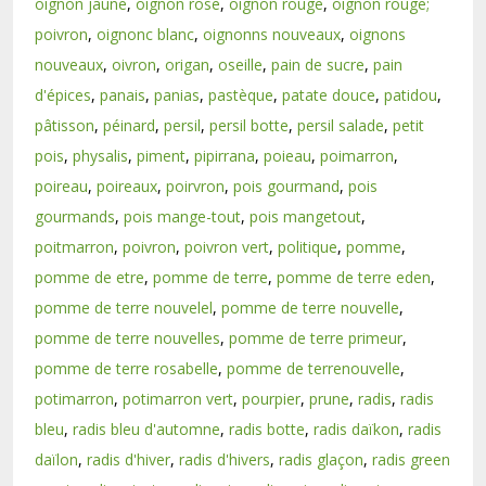
oignon jaune
,
oignon rose
,
oignon rouge
,
oignon rouge;
poivron
,
oignonc blanc
,
oignonns nouveaux
,
oignons
nouveaux
,
oivron
,
origan
,
oseille
,
pain de sucre
,
pain
d'épices
,
panais
,
panias
,
pastèque
,
patate douce
,
patidou
,
pâtisson
,
péinard
,
persil
,
persil botte
,
persil salade
,
petit
pois
,
physalis
,
piment
,
pipirrana
,
poieau
,
poimarron
,
poireau
,
poireaux
,
poirvron
,
pois gourmand
,
pois
gourmands
,
pois mange-tout
,
pois mangetout
,
poitmarron
,
poivron
,
poivron vert
,
politique
,
pomme
,
pomme de etre
,
pomme de terre
,
pomme de terre eden
,
pomme de terre nouvelel
,
pomme de terre nouvelle
,
pomme de terre nouvelles
,
pomme de terre primeur
,
pomme de terre rosabelle
,
pomme de terrenouvelle
,
potimarron
,
potimarron vert
,
pourpier
,
prune
,
radis
,
radis
bleu
,
radis bleu d'automne
,
radis botte
,
radis daïkon
,
radis
daïlon
,
radis d'hiver
,
radis d'hivers
,
radis glaçon
,
radis green