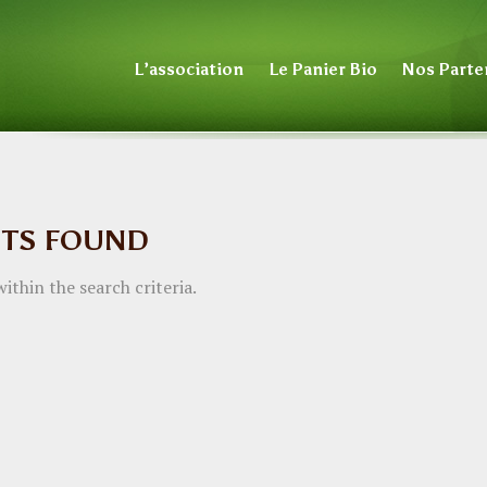
L’association
Le Panier Bio
Nos Parte
STS FOUND
ithin the search criteria.